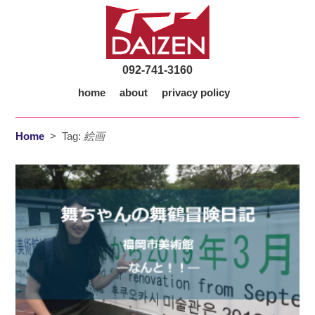
092-741-3160
home
about
privacy policy
Home
>
Tag:
絵画