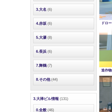
3.大名
(6)
ドロー
4.赤坂
(6)
5.大濠
(8)
6.長浜
(6)
7.舞鶴
(7)
造作物
8.その他
(44)
3.大禅ビル情報
(131)
0.全般
(46)