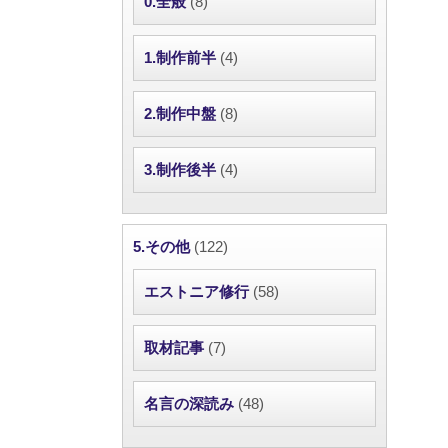
0.全般
(8)
1.制作前半
(4)
2.制作中盤
(8)
3.制作後半
(4)
5.その他
(122)
エストニア修行
(58)
取材記事
(7)
名言の深読み
(48)