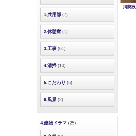
消防設
1.共用部
(7)
2.休憩室
(1)
3.工事
(61)
4.清掃
(10)
5.こだわり
(5)
6.風景
(2)
4.建物ドラマ
(25)