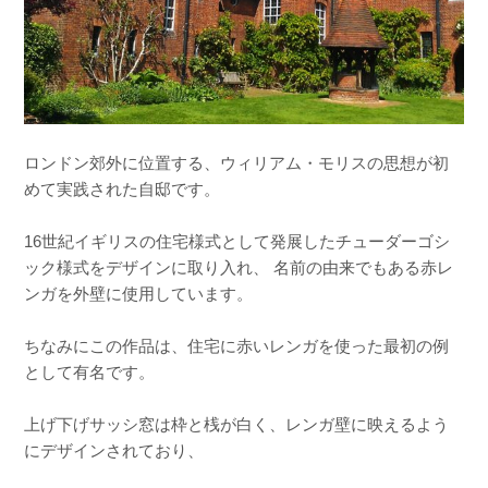
ロンドン郊外に位置する、ウィリアム・モリスの思想が初
めて実践された自邸です。
16世紀イギリスの住宅様式として発展したチューダーゴシ
ック様式をデザインに取り入れ、 名前の由来でもある赤レ
ンガを外壁に使用しています。
ちなみにこの作品は、住宅に赤いレンガを使った最初の例
として有名です。
上げ下げサッシ窓は枠と桟が白く、レンガ壁に映えるよう
にデザインされており、