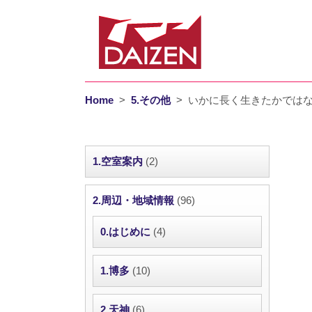
Home
>
5.その他
>
いかに長く生きたかではな
1.空室案内
(2)
2.周辺・地域情報
(96)
0.はじめに
(4)
1.博多
(10)
2.天神
(6)