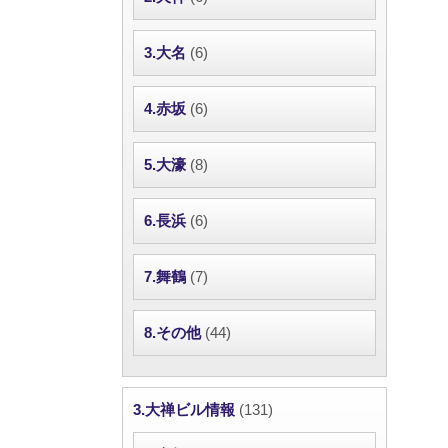
3.大名
(6)
4.赤坂
(6)
5.大濠
(8)
6.長浜
(6)
7.舞鶴
(7)
8.その他
(44)
3.大禅ビル情報
(131)