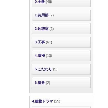
0.全般
(46)
1.共用部
(7)
2.休憩室
(1)
3.工事
(61)
4.清掃
(10)
5.こだわり
(5)
6.風景
(2)
4.建物ドラマ
(25)